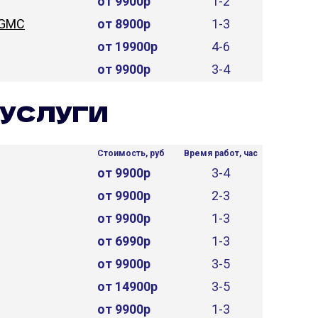
от 9900р
1-2
 GMC
от 8900р
1-3
от 19900р
4-6
от 9900р
3-4
УСЛУГИ
Стоимость, руб
Время работ, час
от 9900р
3-4
от 9900р
2-3
от 9900р
1-3
от 6990р
1-3
от 9900р
3-5
от 14900р
3-5
от 9900р
1-3