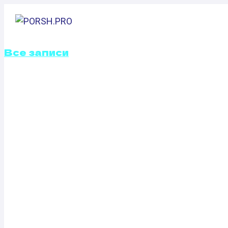
Перейти
к
ГЛАВНАЯ
содержимому
Все записи
ОТКЛЮЧЕНИЕ В
ЗАСЛОНОК GMC