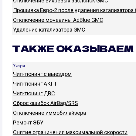
Отключение вихревых заслонок GMC
Прошивка Евро-2 после удаления катализатора
Отключение мочевины AdBlue GMC
Удаление катализатора GMC
ТАКЖЕ ОКАЗЫВАЕМ 
Услуга
Чип-тюнинг с выездом
Чип-тюнинг АКПП
Чип-тюнинг ДВС
Сброс ошибок AirBag/SRS
Отключение иммобилайзера
Ремонт ЭБУ
Снятие ограничения максимальной скорости