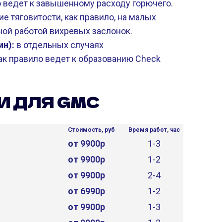
о ведет к завышенному расходу горючего.
е тяговитости, как правило, на малых
ной работой вихревых заслонок.
ин):
в отдельных случаях
ак правило ведет к образованию Check
И ДЛЯ GMC
Стоимость, руб
Время работ, час
от 9900р
1-3
от 9900р
1-2
от 9900р
2-4
от 6990р
1-2
от 9900р
1-3