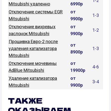
1-2
Mitsubishi удаленно
6990р
Отключение системы EGR
от
1-3
Mitsubishi
9900р
Отключение вихревых
от
1-2
заслонок Mitsubishi
9900р
Прошивка Евро-2 после
от
удаления катализатора
1-3
8900р
Mitsubishi
Отключение мочевины
от
4-6
AdBlue Mitsubishi
19900р
Удаление катализатора
от
3-4
Mitsubishi
9900р
ТАКЖЕ
ОКАЗЫВАЕМ