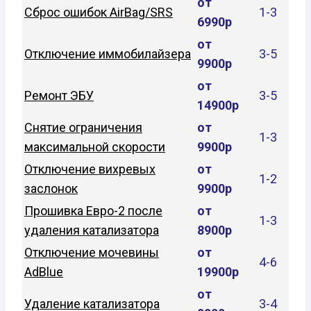
от
Сброс ошибок AirBag/SRS
1-3
6990р
от
Отключение иммобилайзера
3-5
9900р
от
Ремонт ЭБУ
3-5
14900р
Снятие ограничения
от
1-3
максимальной скорости
9900р
Отключение вихревых
от
1-2
заслонок
9900р
Прошивка Евро-2 после
от
1-3
удаления катализатора
8900р
Отключение мочевины
от
4-6
AdBlue
19900р
от
Удаление катализатора
3-4