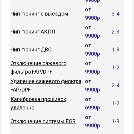
от
Чип-тюнинг с выездом
3-4
9900р
от
Чип-тюнинг АКПП
2-3
9900р
от
Чип-тюнинг ДВС
1-3
9900р
Отключение сажевого
от
1-2
фильтра FAP/DPF
9900р
Удаление сажевого фильтра
от
2-4
FAP/DPF
9900р
Калибровка прошивок
от
1-2
удаленно
6990р
от
Отключение системы EGR
1-3
9900р