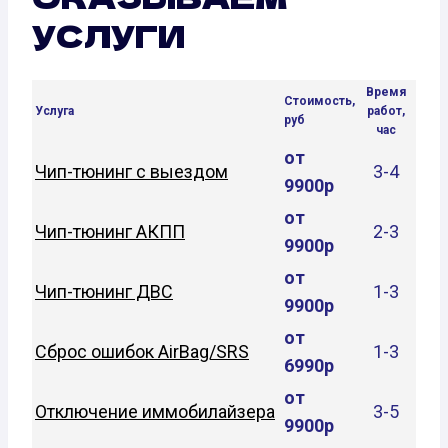
УСЛУГИ
Время
Стоимость,
Услуга
работ,
руб
час
от
Чип-тюнинг с выездом
3-4
9900р
от
Чип-тюнинг АКПП
2-3
9900р
от
Чип-тюнинг ДВС
1-3
9900р
от
Сброс ошибок AirBag/SRS
1-3
6990р
от
Отключение иммобилайзера
3-5
9900р